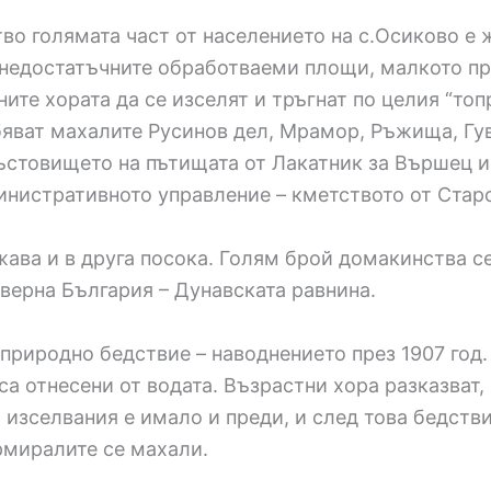
о голямата част от населението на с.Осиково е ж
 недостатъчните обработваеми площи, малкото пр
ите хората да се изселят и тръгнат по целия “топ
яват махалите Русинов дел, Мрамор, Ръжища, Гув
ръстовището на пътищата от Лакатник за Вършец и
истративното управление – кметството от Старот
ва и в друга посока. Голям брой домакинства се
еверна България – Дунавската равнина.
риродно бедствие – наводнението през 1907 год.
а отнесени от водата. Възрастни хора разказват,
 изселвания е имало и преди, и след това бедств
рмиралите се махали.