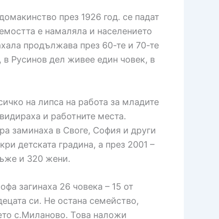
домакинство през 1926 год. се падат
даемостта е намаляла и населението
хала продължава през 60-те и 70-те
, в Русинов дел живее един човек, в
всичко на липса на работа за младите
квидираха и работните места.
ра заминаха в Своге, София и други
акри детската градина, а през 2001 –
ъже и 320 жени.
рофа загинаха 26 човека – 15 от
ецата си. Не остана семейство,
шето с.Миланово. Това наложи