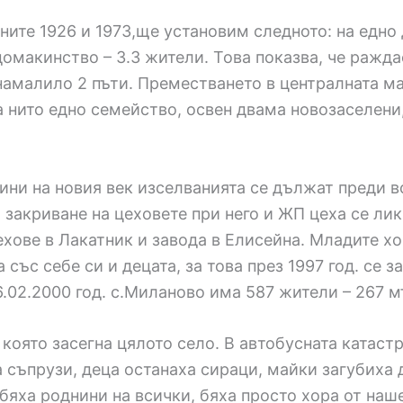
ите 1926 и 1973,ще установим следното: на едно 
о домакинство – 3.3 жители. Това показва, че раж
намалило 2 пъти. Преместването в централната ма
на нито едно семейство, освен двама новозаселени
одини на новия век изселванията се дължат преди 
 закриване на цеховете при него и ЖП цеха се ли
хове в Лакатник и завода в Елисейна. Младите хо
 със себе си и децата, за това през 1997 год. се з
.02.2000 год. с.Миланово има 587 жители – 267 м
, която засегна цялото село. В автобусната катаст
 съпрузи, деца останаха сираци, майки загубиха д
е бяха роднини на всички, бяха просто хора от на