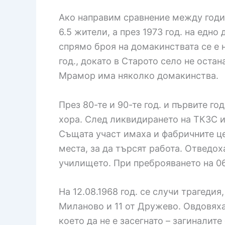
Ако направим сравнение между годин
6.5 жители, а през 1973 год. на едн
спрямо броя на домакинствата се е 
год., докато в Старото село не оста
Мрамор има няколко домакинства.
През 80-те и 90-те год. и първите г
хора. След ликвидирането на ТКЗС и
Същата участ имаха и фабричните це
места, за да търсят работа. Отведоха
училището. При преброяването на 06
На 12.08.1968 год. се случи трагедия
Миланово и 11 от Дружево. Овдовяха
което да не е засегнато – загиналит