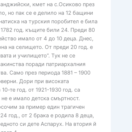
Ханджийски, кмет на с.Осиково през
ло, но пак се е делило на 12 бащини
 натиска на турския поробител е била
з 1782 год. къщите били 24. Преди 80
емейство имало от 4 до 10 деца. Днес,
она на селището. От преди 20 год. е
вата и училището”. Тук не се
омакинства поради патриархалния
ва. Само през периода 1881 – 1900
оверни. Дори при високата
0-те год. от 1921-1930 год. са
о не е имало детска смъртност.
посочим за пример един трагичен
24 год., от 2 брака е родила 8 деца,
едното си дете Аспарух. На втория й