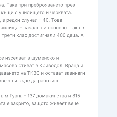
на. Така при преброяването през
4 къщи с училището и черквата.
 в редки случаи – 40. Това
чилища – начално и основно. Така в
 трети клас достигнали 400 деца. А
се изселват в шуменско и
 масово отиват в Криводол, Враца и
даването на ТКЗС и остават завинаги
ивееш и къде да работиш.
в м.Гувна – 137 домакинства и 815
ата е закрито, защото живеят вече