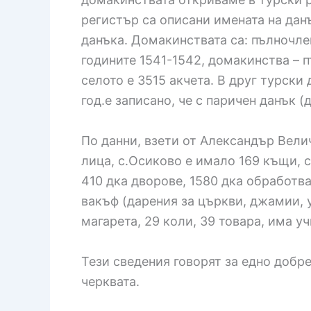
регистър са описани имената на данъ
данъка. Домакинствата са: пълночлен
годините 1541-1542, домакинства – п
селото е 3515 акчета. В друг турски 
год.е записано, че с паричен данък 
По данни, взети от Александър Велич
лица, с.Осиково е имало 169 къщи, 
410 дка дворове, 1580 дка обработва
вакъф (дарения за църкви, джамии, уч
магарета, 29 коли, 39 товара, има у
Тези сведения говорят за едно добр
черквата.