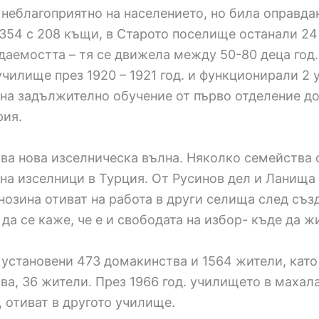
 неблагоприятно на населението, но била оправда
 1354 с 208 къщи, в Старото поселище останали 2
аемостта – тя се движела между 50-80 деца год.,
чилище през 1920 – 1921 год. и функционирали 2 у
 на задължително обучение от първо отделение до
рия.
очва нова изселническа вълна. Няколко семейства 
 на изселници в Турция. От Русинов дел и Ланища
нозина отиват на работа в други селища след съз
да се каже, че е и свободата на избор- къде да ж
 установени 473 домакинства и 1564 жители, като 
ва, 36 жители. През 1966 год. училището в махал
, отиват в другото училище.