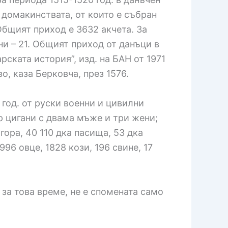
 домакинствата, от които е събран
 Общият приход е 3632 акчета. За
ни – 21. Общият приход от данъци в
рската история”, изд. на БАН от 1971
о, каза Берковча, през 1576.
 год. от руски военни и цивилни
р цигани с двама мъже и три жени;
гора, 40 110 дка пасища, 53 дка
96 овце, 1828 кози, 196 свине, 17
за това време, не е спомената само