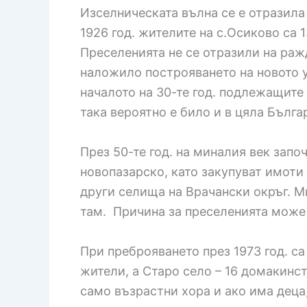
Изселническата вълна се е отразила
1926 год. жителите на с.Осиково са
Преселенията не се отразили на ражд
наложило построяването на новото у
началото на 30-те год. подлежащите
така вероятно е било и в цяла Бълга
През 50-те год. на миналия век зап
новопазарско, като закупуват имоти
други селища на Врачански окръг. М
там. Причина за преселенията може 
При преброяването през 1973 год. са
жители, а Старо село – 16 домакинст
само възрастни хора и ако има деца