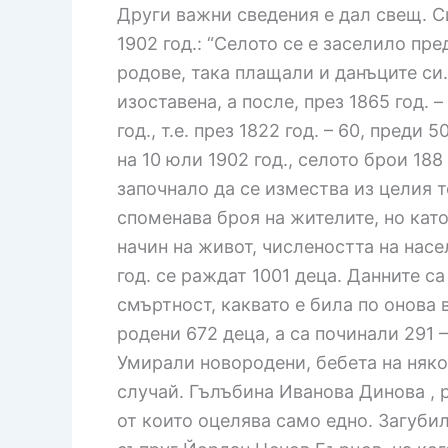
Други важни сведения е дал свещ. С
1902 год.: “Селото се е заселило пр
родове, така плащали и данъците си.
изоставена, а после, през 1865 год. 
год., т.е. през 1822 год. – 60, преди
на 10 юли 1902 год., селото брои 188
започнало да се измества из целия т
споменава броя на жителите, но кат
начин на живот, числеността на нас
год. се раждат 1001 деца. Данните с
смъртност, каквато е била по онова в
родени 672 деца, а са починали 291 
Умирали новородени, бебета на някол
случай. Гълъбина Иванова Динова , ро
от които оцелява само едно. Загубил