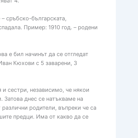
яват 4.
 – сръбско-българската,
падала. Пример: 1910 год. – родени
ва е бил начинът да се отгледат
Иван Кюхови с 5 заварени, 3
 и сестри, независимо, че някои
. Затова днес се натъкваме на
от различни родители, въпреки че са
шите предци. Има от какво да се