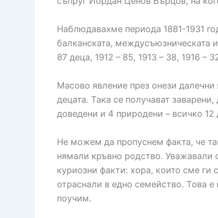
съпруг Йордан Ценов Бърцов, на когот
Наблюдавахме периода 1881-1931 год
балканската, междусъюзническата и 
87 деца, 1912 – 85, 1913 – 38, 1916 – 32
Масово явление през онези далечни 
децата. Така се получават заварени,
доведени и 4 природени – всичко 12 
Не можем да пропуснем факта, че та
нямали кръвно родство. Уважавали се
куриозни факти: хора, които сме ги с
отраснали в едно семейство. Това е
поучим.