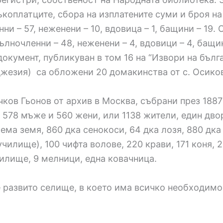
коплатците, сбора на изплатените суми и броя на
ни – 57, неженени – 10, вдовица – 1, бащини – 19.
ълночленни – 48, неженени – 4, вдовици – 4, бащи
документ, публикуван в том 16 на “Извори на бълга
(джезия) са обложени 20 домакинства от с. Осиков
ков Гьонов от архив в Москва, събрани през 1887
с 578 мъже и 560 жени, или 1138 жители, един дво
ема земя, 860 дка сенокоси, 64 дка лозя, 880 дка 
илище), 100 чифта волове, 220 крави, 171 коня, 29
чилище, 9 мелници, една ковачница.
е развито селище, в което има всичко необходимо 