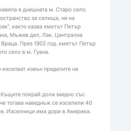
ивяла в днешната м. Старо село.
остранство за селище, не на
рак”, както казва кметът Петър
на, Мъжев дел, Лак. Централна
 Враца. През 1902 год. кметът Петър
о село в м. Гувна.
 изселват извън пределите на
 Къщите покрай дола заедно със
 че тогава наведнъж се изселили 40
ие. Изселници има дори в Америка.