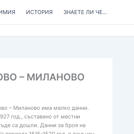
ИМИЯ
ИСТОРИЯ
ЗНАЕТЕ ЛИ ЧЕ…
ОВО – МИЛАНОВО
ово – Миланово има малко данни.
927 год., съставено от местни
къде са дошли. Данни за броя на
а периода 1515-1520 год. в данъчен