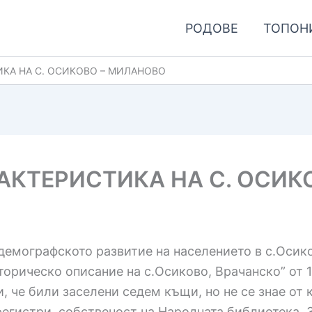
РОДОВЕ
ТОПОН
КА НА С. ОСИКОВО – МИЛАНОВО
АКТЕРИСТИКА НА С. ОСИК
 демографското развитие на населението в с.Осик
орическо описание на с.Осиково, Врачанско” от 1
и, че били заселени седем къщи, но не се знае от 
егистри, собственост на Народната библиотека. З