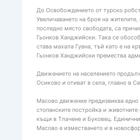
До Освобождението от турско робств
Увеличаването на броя на жителите,
последно място свободата, са причин
Гьонков Ханджийски. Така се обособ
става махала Гувна, тъй като е на к
Гьонков Ханджийски премества админ
Движението на населението продължа
Осиково и отиват в села, главно в С
Масово движение предизвиква едно п
стопанските постройка и животните с
къщи в Тлачене и Буковец. Единични
Масово е изместването и в новосфо