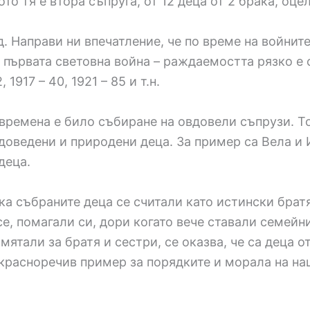
о тя е втора съпруга, от 12 деца от 2 брака, оцел
. Направи ни впечатление, че по време на войните
първата световна война – раждаемостта рязко е с
, 1917 – 40, 1921 – 85 и т.н.
времена е било събиране на овдовели съпрузи. То
 доведени и природени деца. За пример са Вела и 
деца.
ка събраните деца се считали като истински братя
, помагали си, дори когато вече ставали семейни
мятали за братя и сестри, се оказва, че са деца 
 красноречив пример за порядките и морала на на