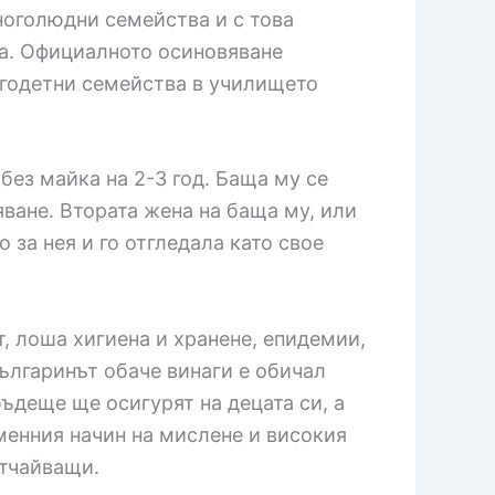
ноголюдни семейства и с това
а. Официалното осиновяване
огодетни семейства в училището
без майка на 2-3 год. Баща му се
ване. Втората жена на баща му, или
 за нея и го отгледала като свое
, лоша хигиена и хранене, епидемии,
Българинът обаче винаги е обичал
бъдеще ще осигурят на децата си, а
еменния начин на мислене и високия
отчайващи.