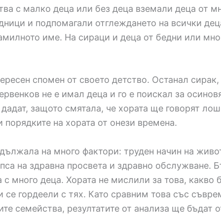
тва с малко деца или без деца вземали деца от м
дници и подпомагали отглеждането на всички дец
амилното име. На сираци и деца от бедни или мн
ресен спомен от своето детство. Останал сирак, 
рвенков не е имал деца и го е поискал за осиновя
 дадат, защото смятала, че хората ще говорят лошо
и порядките на хората от онези времена.
 дължала на много фактори: труден начин на живот
ипса на здравна просвета и здравно обслужване. 
с много деца. Хората не мислили за това, какво 
и се гордеели с тях. Като сравним това със съвр
ите семейства, резултатите от анализа ще бъдат 