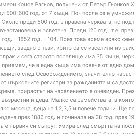
имеон Коцов Рагьов, получени от Петър Гьонков 
еди 500-600 год. от 7 къщи. По- после се е умножи
 Около преди 500 год. е правена черквата, но под
– възстановена и осветена. Преди 120 год., т.е. пре
 50 год. – 1852 год. – 104. През това време всяко с
 къщи, заедно с тези, които са се изселили из рай
опрак и сега старото поселище има 35 къщи, черк
о приемем, че в една къща има повече от едно д
елението след Освобождението, значително нараст
а от църковните регистри за ражданията и са дост
реме, прирастът на населението е очевиден. През 1
– възрастни и деца. Малко са семействата, в коит
ко месеца, деца на 1,2,3,5 и повече години. Ще 
дена през 1886 год. и починала на 38 год. през 19
а е първия си съпруг. Умира след смъртта на посл