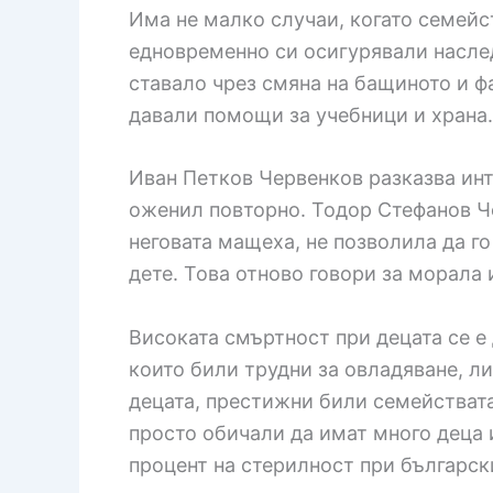
Има не малко случаи, когато семейс
едновременно си осигурявали насле
ставало чрез смяна на бащиното и ф
давали помощи за учебници и храна.
Иван Петков Червенков разказва инте
оженил повторно. Тодор Стефанов Че
неговата мащеха, не позволила да го
дете. Това отново говори за морала 
Високата смъртност при децата се е
които били трудни за овладяване, л
децата, престижни били семействата 
просто обичали да имат много деца 
процент на стерилност при българск