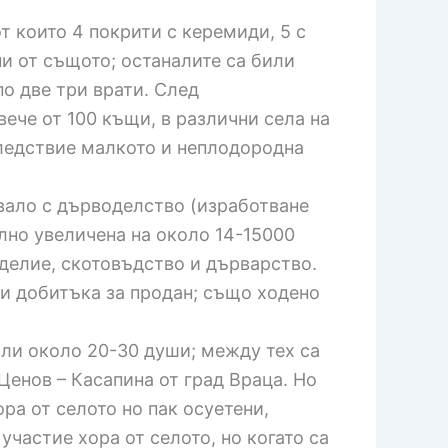
т които 4 покрити с керемиди, 5 с
ни от същото; останалите са били
о две три врати. След
ече от 100 къщи, в различни села на
следствие малкото и неплодородна
авало с дърводелство (изработване
лно увеличена на около 14-15000
еделие, скотовъдство и дърварство.
ци добитъка за продан; също ходено
ли около 20-30 души; между тех са
Ценов – Касапина от град Враца. Но
ора от селото но пак осуетени,
частие хора от селото, но когато са