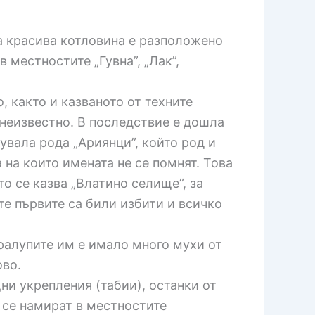
та красива котловина е разположено
 местностите „Гувна”, „Лак”,
, както и казваното от техните
 неизвестно. В последствие е дошла
зувала рода „Ариянци”, който род и
 на които имената не се помнят. Това
то се казва „Влатино селище”, за
те първите са били избити и всичко
ралупите им е имало много мухи от
ово.
ни укрепления (табии), останки от
а се намират в местностите