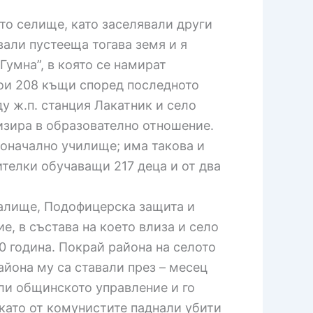
то селище, като заселявали други
али пустееща тогава земя и я
Гумна”, в която се намират
рои 208 къщи според последното
у ж.п. станция Лакатник и село
изира в образователно отношение.
воначално училище; има такова и
ителки обучаващи 217 деца и от два
италище, Подофицерска защита и
, в състава на което влиза и село
 година. Покрай района на селото
айона му са ставали през – месец
ели общинското управление и го
като от комунистите паднали убити