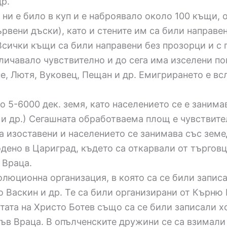
др.
и е било в куп и е наброявало около 100 къщи, о
рвени дъски), като и стените им са били направе
Всички къщи са били направени без прозорци и с п
ичавало чувствително и до сега има изселени пов
ене, Лютя, Вуковец, Пещан и др. Емигрирането е в
 5-6000 дек. земя, като населението се е заним
 и др.) Сегашната обработваема площ е чувствите
са изоставени и населението се занимава със зем
дено в Цариград, където са откарвали от търгов
 Враца.
юционна организация, в която са се били записа
 Васкин и др. Те са били организирани от Кърню 
етата на Христо Ботев също са се били записали х
ъв Враца. В опълченските дружини се са взимали у