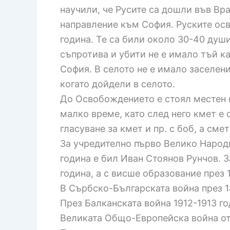
научили, че Русите са дошли във Вр
направление към София. Руските осв
година. Те са били около 30-40 душ
съпротива и убити не е имало тъй к
София. В селото не е имало заселени
когато дойдели в селото.
До Освобождението е стоял местен 
малко време, като след него кмет е
гласуване за кмет и пр. с боб, а сме
За учредително първо Велико Народн
година е бил Иван Стоянов Рунчов. 
година, а с висше образование през 1
В Сърбско-Българската война през 18
През Балканската война 1912-1913 г
Великата Общо-Европейска война от 