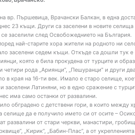
 на вр. Пършевица, Врачански Балкан, в една дос
ес 23 къщи. Други са заселени в новите селища в
а се заселили след Освобожеднието на България.
оред най-старите хора жители на родното ни село
мало заселени седем къщи. Откъде са дошли тук е
риянци, която е била прокудена от турците и обра
 четири рода „Ариянци”, „Пешуранци” и други два
ло в края на 16-ти век. Имало е старо селище, кое
ли заселени Латиняни, но в едно сражение с турци
нес има само останки от развалини.
ило обградено с детствени гори, в които между х
а селище да е получило името си от осите – Осик
ат развалини от стари черкви, манастири, гробищ
квище”, „Кирик”, „Бабин-Плас”, а от укрепленият