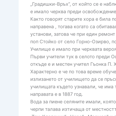
„Градишки-Връх”, от който се е наб
е имало черква преди освобождениет
Както говорят старите хора е била п
направена , тогава когато са обита
установи, затова че при един ремонт
поп Стойко от село Горно-Озирво, п
Училище е имало при черквата вероя
Първи учители тук в селото преди О
откъде е и местен учител Гъонка П. 
Характерно е че по това време обуче
излизането от училището да се пръс
училищата където узнавали, че има 
направата е в 1887 год.
Вода за пиене селяните имали, която
черпи талава изтичаща от местността