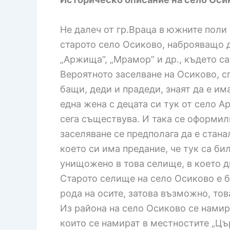
Не далеч от гр.Враца в южните поли
старото село Осиково, наброяващо дн
„Аржища”, „Мрамор” и др., където с
Вероятното заселване на Осиково, сп
бащи, деди и прадеди, знаят да е и
една жена с децата си тук от село А
сега съществува. И така се оформили
заселяване се предполага да е стана
което си има предание, че тук са би
унищожено в това селище, в което д
Старото селище на село Осиково е б
рода на осите, затова възможно, тов
Из района на село Осиково се намир
които се намират в местностите „Цър