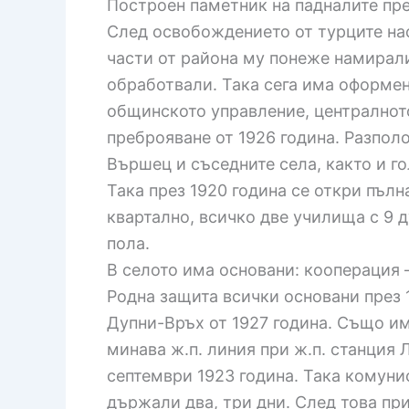
Построен паметник на падналите пре
След освобождението от турците нас
части от района му понеже намирали
обработвали. Така сега има оформени
общинското управление, централното
преброяване от 1926 година. Разпол
Вършец и съседните села, както и г
Така през 1920 година се откри пъл
квартално, всичко две училища с 9 д
пола.
В селото има основани: кооперация 
Родна защита всички основани през 
Дупни-Връх от 1927 година. Също им
минава ж.п. линия при ж.п. станция 
септември 1923 година. Така комуни
държали два, три дни. След това пр