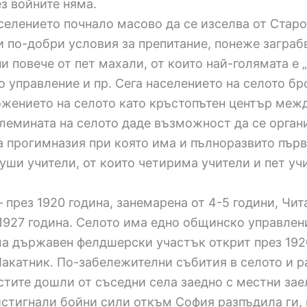
з войните няма.
елението почнало масово да се изселва от Старо
 по-добри условия за препитание, понеже заграбв
 повече от пет махали, от които най-голямата е „
 управление и пр. Сега населението на селото б
ожението на селото като кръстопътен център межд
олемината на селото даде възможност да се орган
на прогимназия при която има и пълноразвито пър
уши учители, от които четирима учители и пет уч
– през 1920 година, занемарена от 4-5 години, Ч
1927 година. Селото има едно общинско управление
а държавен фелдшерски участък открит през 1920
Лакатник. По-забележителни събития в селото и р
стите дошли от съседни села заедно с местни за
истигнали бойни сили откъм София разпъдила ги, 