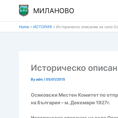
Skip
МИЛАНОВО
to
content
Home
ИСТОРИЯ
Историческо описание на село Ос
Историческо описани
By
adm
/
05/01/2015
Осиковски Местен Комитет по отпр
на България – м. Декември 1927г.
Историческо описание на село Осик