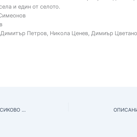
села и един от селото.
 Симеонов
в
, Димитър Петров, Никола Ценев, Димиър Цветано
ХАРАКТЕРИСТИКА НА МЕСТНИЯ ГОВОР В С. ОСИКОВО – МИЛАНОВО
ОПИСАНИ