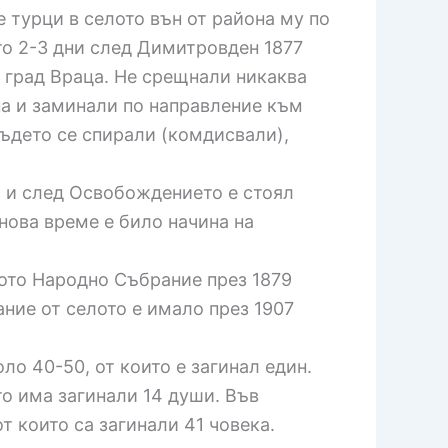
 турци в селото вън от района му по
то 2-3 дни след Димитровден 1877
 град Враца. Не срещнали никаква
на и заминали по направление към
където се спирали (комдисвали),
о и след Освобождението е стоял
нова време е било начина на
кото Народно Събрание през 1879
ние от селото е имало през 1907
ло 40-50, от които е загинал един.
то има загинали 14 души. Във
 които са загинали 41 човека.