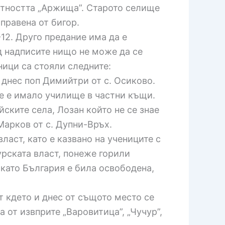
стността „Аржища”. Старото селище
правена от бигор.
12. Друго предание има да е
д надписите нищо не може да се
ници са стояли следните:
 днес поп Димийтри от с. Осиково.
ие е имало училище в частни къщи.
ските села, Лозан който не се знае
Марков от с. Дупни-Връх.
ласт, като е казвано на учениците с
урската власт, понеже горили
 като България е била освободена,
т кдето и днес от същото место се
 от извприте „Варовитица”, „Чучур”,