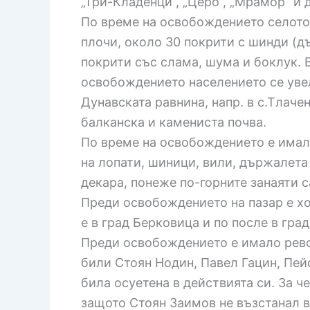
„Три-Кладенци”, „Церо”, „Мрамор” и 
По време на освобождението селото н
плочи, около 30 покрити с шинди (дъ
покрити със слама, шума и боклук. 
освобождението населението се увел
Дунавската равнина, напр. в с.Тлач
балканска и камениста почва.
По време на освобождението е имало
на лопати, шиници, вили, държалета
декара, понеже по-горните занаяти 
Преди освобождението на пазар е хо
е в град Берковица и по после в град
Преди освобождението е имало револ
били Стоян Нодин, Павел Гацин, Пейо
била осуетена в действията си. За ч
защото Стоян Заимов не възстанал в