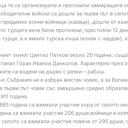
аца те се организирали и прогонили намиращите се
ободителни войски са дошли за първи път в село
и предимно конни войници (казаци), дошли от към
ато турците вече били прогонени; престояли 12 де
 турци, а е имало турска къша (конак с чардак), 
кмет (княз) Цветко Петков около 20 години; същ
 станал Горан Иванов Данколов. Характерно през о
тките са водени на дърво с резки – рабош.
о Събрание не е избран местен човек, а за Вели
За първи път човек със завършено средно образова
911 година.
85 година са взимали участие хора от селото око
одина са взимали участие 206 души войници в коя
селото са взимали участие повече от 290 души, от