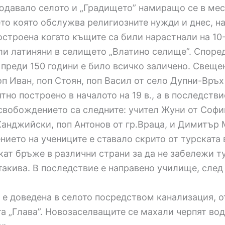
людавало селото и „Градището” намиращо се в ме
о която обслужва религиозните нужди и днес, на
остроена когато къщите са били нарастнали на 10-
вали латиняни в селището „Влатино селище”. Споре
 преди 150 години е било всичко заличено. Свеще
оп Иван, поп Стоян, поп Васил от село Дупни-Връх
тно построено в началото на 19 в., а в последств
свобождението са следните: учител Жуни от Софий
Ханджийски, поп Антонов от гр.Враца, и Димитър 
нието на учениците е ставало скрито от турската в
кат бръже в различни страни за да не забележи т
такива. В последствие е направено училище, след
 е доведена в селото посредством канализация, о
 „Глава”. Новозаселващите се махали черпят вода