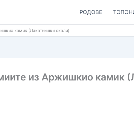
РОДОВЕ
ТОПОН
жишкио камик (Лакатнишки скали)
миите из Аржишкио камик (