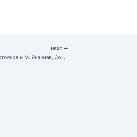
NEXT
Старобългарски речник. Ст. Стоянов и М. Янакиев, София 1976 г.