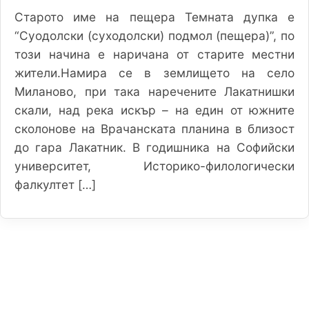
Старото име на пещера Темната дупка е
“Суодолски (суходолски) подмол (пещера)”, по
този начина е наричана от старите местни
жители.Намира се в землището на село
Миланово, при така наречените Лакатнишки
скали, над река искър – на един от южните
сколонове на Врачанската планина в близост
до гара Лакатник. В годишника на Софийски
университет, Историко-филологически
фалкултет […]