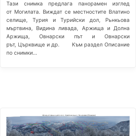
Тази снимка предлага панорамен изглед
от Могилата. Виждат се местностите Влатино
селище, Турия и Турийски дол, Рьнкьова
мъртвина, Видина ливада, Аржища и Долна
Аржища, Овнарски път и Овнарски
рът, Църквище и др. Към раздел Описание
по снимки…