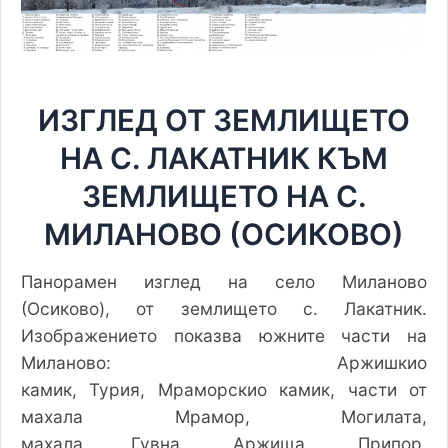
ИЗГЛЕД ОТ ЗЕМЛИЩЕТО
НА С. ЛАКАТНИК КЪМ
ЗЕМЛИЩЕТО НА С.
МИЛАНОВО (ОСИКОВО)
Панорамен изглед на село Миланово
(Осиково), от землището с. Лакатник.
Изображението показва южните части на
Миланово: Аржишкио
камик, Турия, Мраморскио камик, части от
махала Мрамор, Могилата,
махала Гувна, Аржища, Припор,