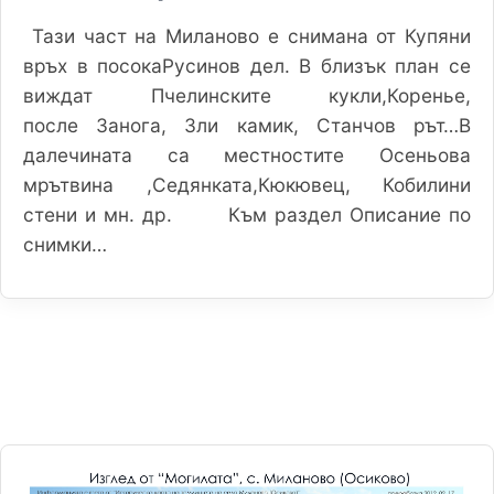
Тази част на Миланово е снимана от Купяни
връх в посокаРусинов дел. В близък план се
виждат Пчелинските кукли,Коренье,
после Занога, Зли камик, Станчов рът…В
далечината са местностите Осеньова
мрътвина ,Седянката,Кюкювец, Кобилини
стени и мн. др. Към раздел Описание по
снимки…