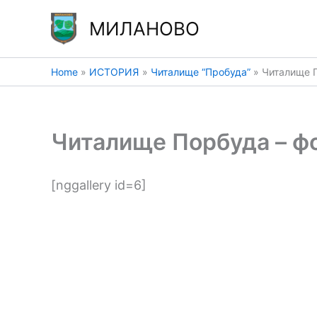
Skip
МИЛАНОВО
to
content
Home
ИСТОРИЯ
Читалище “Пробуда”
Читалище П
Читалище Порбуда – ф
[nggallery id=6]