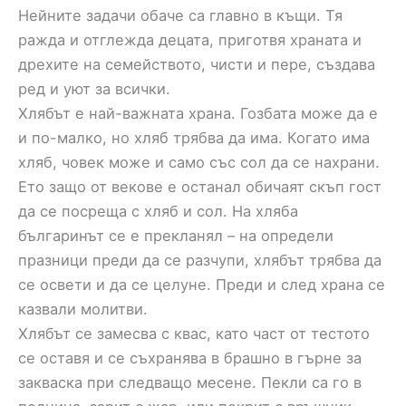
Нейните задачи обаче са главно в къщи. Тя
ражда и отглежда децата, приготвя храната и
дрехите на семейството, чисти и пере, създава
ред и уют за всички.
Хлябът е най-важната храна. Гозбата може да е
и по-малко, но хляб трябва да има. Когато има
хляб, човек може и само със сол да се нахрани.
Ето защо от векове е останал обичаят скъп гост
да се посреща с хляб и сол. На хляба
българинът се е прекланял – на определи
празници преди да се разчупи, хлябът трябва да
се освети и да се целуне. Преди и след храна се
казвали молитви.
Хлябът се замесва с квас, като част от тестото
се оставя и се съхранява в брашно в гърне за
закваска при следващо месене. Пекли са го в