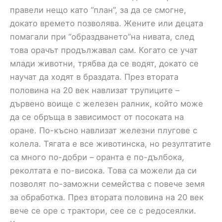
правели нещо като “план”, за да се смогне,
докато времето позволява. Жените или децата
помагали при “образдването”на нивата, след
това орачът продължавал сам. Когато се учат
млади животни, трябва да се водят, докато се
научат да ходят в браздата. През втората
половина на 20 век навлизат трупиците –
дървено воище с железен ралник, който може
да се обръща в зависимост от посоката на
оране. По-късно навлизат железни плугове с
колела. Тягата е все животинска, но резултатите
са много по-добри – оранта е по-дълбока,
реколтата е по-висока. Това са можели да си
позволят по-заможни семейства с повече земя
за обработка. През втората половина на 20 век
вече се оре с трактори, сее се с редосеялки.