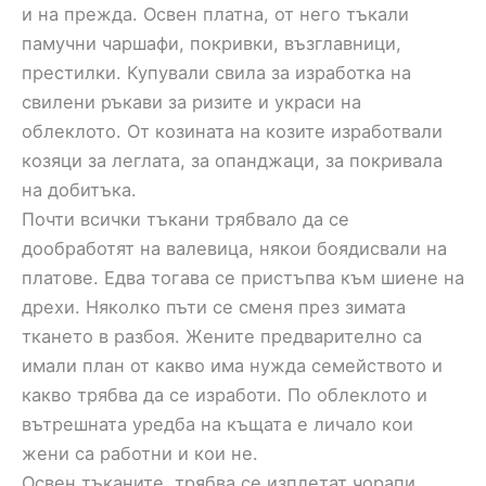
и на прежда. Освен платна, от него тъкали
памучни чаршафи, покривки, възглавници,
престилки. Купували свила за изработка на
свилени ръкави за ризите и украси на
облеклото. От козината на козите изработвали
козяци за леглата, за опанджаци, за покривала
на добитъка.
Почти всички тъкани трябвало да се
дообработят на валевица, някои боядисвали на
платове. Едва тогава се пристъпва към шиене на
дрехи. Няколко пъти се сменя през зимата
ткането в разбоя. Жените предварително са
имали план от какво има нужда семейството и
какво трябва да се изработи. По облеклото и
вътрешната уредба на къщата е личало кои
жени са работни и кои не.
Освен тъканите, трябва се изплетат чорапи,