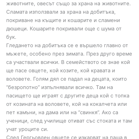
животните, овесът също за храна на животните.
Сламата използвали за храна на добитъка,
покриване на къщите и кошарите и сламени
дюшеци. Кошарите покривали още с шума от
бук.
Гледането на добитъка се е вършело главно от
мъжете, особено през зимата. През друго време
са участвали всички. В семейството се знае кой
ще пасе овцете, кой козите, кой кравата и
воловете. Голям дял се падал на децата, които
“безропотно” изпълнявали всичко. Там на
пасището ще играят с другите деца кой с топка
от козината на воловете, кой на кокалчета или
пет камъни, на дама или на “свинкя”. Ако са
ученици, след училище отиват със стоката и там
учат уроците си.
След Гергьовден овцете се изкарват на паша в