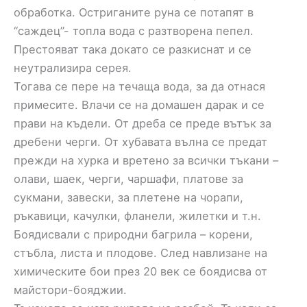
обработка. Остриганите руна се потапят в
“саждец”- топла вода с разтворена пепел.
Престояват така докато се разкиснат и се
неутрализира серея.
Тогава се пере на течаща вода, за да отнася
примесите. Влачи се на домашен дарак и се
прави на къдели. От дреба се преде вътък за
дребени черги. От хубавата вълна се предат
прежди на хурка и вретено за всички тъкани –
олави, шаек, черги, чаршафи, платове за
сукмани, завески, за плетене на чорапи,
ръкавици, качулки, фланели, жилетки и т.н.
Боядисвали с природни багрила – корени,
стъбла, листа и плодове. След навлизане на
химическите бои през 20 век се боядисва от
майстори-бояджии.