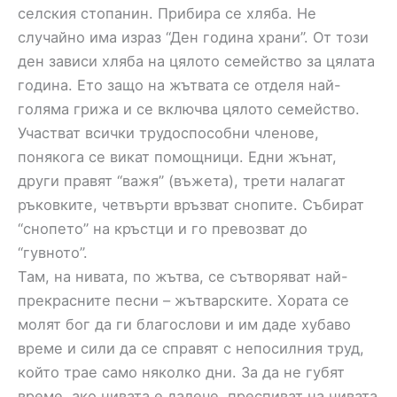
селския стопанин. Прибира се хляба. Не
случайно има израз “Ден година храни”. От този
ден зависи хляба на цялото семейство за цялата
година. Ето защо на жътвата се отделя най-
голяма грижа и се включва цялото семейство.
Участват всички трудоспособни членове,
понякога се викат помощници. Едни жънат,
други правят “важя” (въжета), трети налагат
ръковките, четвърти връзват снопите. Събират
“снопето” на кръстци и го превозват до
“гувното”.
Там, на нивата, по жътва, се сътворяват най-
прекрасните песни – жътварските. Хората се
молят бог да ги благослови и им даде хубаво
време и сили да се справят с непосилния труд,
който трае само няколко дни. За да не губят
време, ако нивата е далече, преспиват на нивата