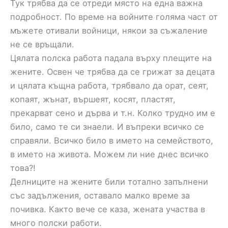
Тук трябва да се отреди място на една важна
подробност. По време на войните голяма част от
мъжете отивали войници, някои за съжаление
не се връщали.
Цялата полска работа падала върху плещите на
жените. Освен че трябва да се грижат за децата
и цялата къщна работа, трябвало да орат, сеят,
копаят, жънат, вършеят, косят, пластят,
прекарват сено и дърва и т.н. Колко трудно им е
било, само те си знаели. И въпреки всичко се
справяли. Всичко било в името на семейството,
в името на живота. Можем ли ние днес всичко
това?!
Делниците на жените били тотално запълнени
със задължения, оставало малко време за
почивка. Както вече се каза, жената участва в
много полски работи.