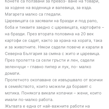
Конете са ползвани за превоз- ване на товари,
за ходене на воденица и валевица, за езда.
Магарета малко са гледали.
Царевицата са засявали на бразди и под рало,
боба и тиквите заедно с царевицата, картофите –
на бразди. През втората половина на 20 век
картофи се садят, както за храна на хората, така
и за животните. Някои садели повече и карали в
Северна България за смяна с жито и царевица.
През пролетта са сели гръсти и лен, садели
зеленчуци – главно пипер и лук, по- малко
домати.
Пролетното окопаване се извършвало от всички
в семейството, които можели да боравят с
мотика. Понякога викали копачки – жени, които
имали по-малко работа.
Жътвата е една от най-важните работи на