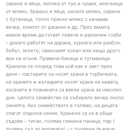
сирене и яйца, лютика от лук и чушки, млечница
от мляко, брашно и яйца, кисело мляко, сирене
с бутеница, топло прясно мляко с качамак
вечер, компот от джанки и др. През зимата
имали време да готвят повече и различни гозби
– докато работят на дарака, хурката или разбоя,
бобът, зелето, свинският кокал или нещо друго
ври на огъня. Правели баници и тутманици.
Хранели се според това кой как е зает през
деня – пастирите си носят храна в торбичката,
на орачите и жътварите носят храна на нивата,
косачите в планината са взели храна за няколко
дни. Цялото семейство се събирало вечер около
синията. Ако семейството е голямо, на децата
слагат отделна синия. Хранели са се в общи
съдове – тиган, голяма глинена паница, пар /
дървен съд за лютиката/ – с дървени лъжици