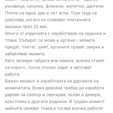
ръкавици, качулки, фланели, жилетки, дантели.
Плели на една, две и пет игли. Този труд се
улеснява, когато се появяват плетачните
машини през 20 век.
Много от изделията с изработвали на седенки и
тлаки. Събират се моми и ергени – момите
предат, плетат, шият, ергените правят свирки и
забавляват момите.
Като засвири гайдата или кавала, всички стават
на хорото, после отново сядат и започват
работа.
Важен момент е изработката на даровете на
момичетата. Всяка девойка трябва да изработи
дарове за свекър и свекърва, зълви и девери,
кръстника и другите роднини. В труден момент
майките свикват тлака и тогава всички работят