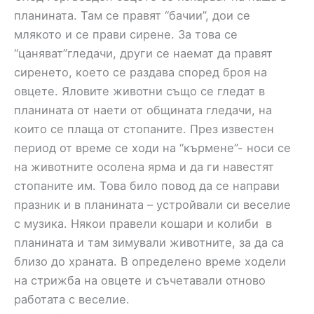
планината. Там се правят “бачии”, дои се
млякото и се прави сирене. За това се
“цаняват”гледачи, други се наемат да правят
сиренето, което се раздава според броя на
овцете. Яловите животни също се гледат в
планината от наети от общината гледачи, на
които се плаща от стопаните. През известен
период от време се ходи на “кърмене”- носи се
на животните осолена ярма и да ги навестят
стопаните им. Това било повод да се направи
празник и в планината – устройвали си веселие
с музика. Някои правели кошари и колиби в
планината и там зимували животните, за да са
близо до храната. В определено време ходели
на стрижба на овцете и съчетавали отново
работата с веселие.