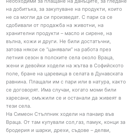
необходими за плащане на данъците, за гледане
на добитъка, за закупуване на продукти, които
не са могли да си произведат. С пари са се
сдобивали от продажба на животни, на
хранителни продукти – масло и сирене, на
вълна, кожи и други. Не били достатъчни,
затова някои се “цанявали” на работа през
летния сезон в полските села около Враца,
жени и девойки ходели на жътва в Софийското
поле, бране на царевица в селата в Дунавската
равнина. Плащали им с пари или в натура, както
се договорят. Има случаи, когато моми били
харесани, омъжили се и останали да живеят в
тези села.
На Симеон Стълпник ходели на панаир във
Враца. От там купували сол,газ, памук, конци за
бродерия и шарки, дрехи, съдове – делви,