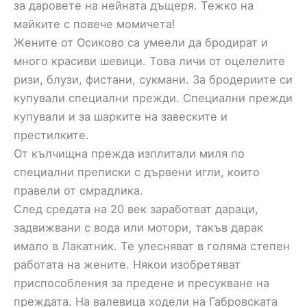
за даровете на нейната дъщеря. Тежко на
майките с повече момичета!
Жените от Осиково са умеели да бродират и
много красиви шевици. Това личи от оцелелите
ризи, блузи, фистани, сукмани. За бродериите си
купували специални прежди. Специални прежди
купували и за шарките на завеските и
престилките.
От кълчищна прежда изплитали миля по
специални преписки с дървени игли, които
правели от смрадлика.
След средата на 20 век заработват дараци,
задвижвани с вода или мотори, такъв дарак
имало в Лакатник. Те улесняват в голяма степен
работата на жените. Някои изобретяват
приспособления за предене и пресукване на
преждата. На валевица ходели на Габровската