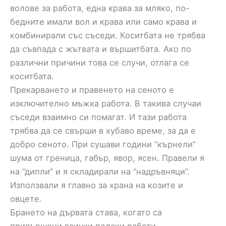
волове за работа, една крава за мляко, по-
бедните имали вол и крава или само крава и
комбинирали със съседи. Коситбата не трябва
да съвпада с жътвата и вършитбата. Ако по
различни причини това се случи, отлага се
коситбата.
Прекарването и правенето на сеното е
изключително мъжка работа. В такива случаи
съседи взаимно си помагат. И тази работа
трябва да се свърши в хубаво време, за да е
добро сеното. При сушави години “кърнели”
шума от греница, габър, явор, ясен. Правели я
на “дипли” и я складирали на “надръвняци”.
Използвали я главно за храна на козите и
овцете.
Брането на дървата става, когато са
привършени всички полски работи.