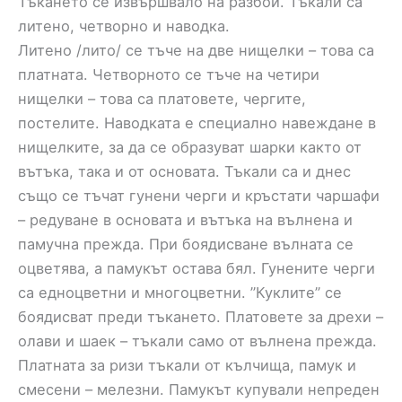
Тъкането се извършвало на разбой. Тъкали са
литено, четворно и наводка.
Литено /лито/ се тъче на две нищелки – това са
платната. Четворното се тъче на четири
нищелки – това са платовете, чергите,
постелите. Наводката е специално навеждане в
нищелките, за да се образуват шарки както от
вътъка, така и от основата. Тъкали са и днес
също се тъчат гунени черги и кръстати чаршафи
– редуване в основата и вътъка на вълнена и
памучна прежда. При боядисване вълната се
оцветява, а памукът остава бял. Гунените черги
са едноцветни и многоцветни. ”Куклите” се
боядисват преди тъкането. Платовете за дрехи –
олави и шаек – тъкали само от вълнена прежда.
Платната за ризи тъкали от кълчища, памук и
смесени – мелезни. Памукът купували непреден