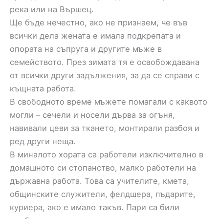
река или на Вършец.
Ще бъде нечестно, ако не признаем, че във
всички дела жената е имала подкрепата и
опората на съпруга и другите мъже в
семейството. През зимата тя е освобождавана
от всички други задължения, за да се справи с
къщната работа.
В свободното време мъжете помагали с каквото
могли – сечели и носели дърва за огъня,
навивали цеви за ткането, монтирали разбоя и
ред други неща.
В миналото хората са работели изключително в
домашното си стопанство, малко работели на
държавна работа. Това са учителите, кмета,
общинските служители, фелдшера, пъдарите,
куриера, ако е имало такъв. Пари са били