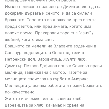
Имало неписано правило до Димитровден да са
докарали дървата и сеното, и да са смлели
брашното. Торенето извършвали през есента,
преди сеитба, или през зимата, когато има
повече време. Прекарвали тора със “саня” /
шейни/, когато има сняг.
Брашното са мелели на Влаовите воденици в
Сапачур, водениците в Оплетня, тези в
Петренски дол, Варовитица, Жълти люб.
Димитър Петров Дафинов пръв в Осиково прави
мелница, задвижвана с мотор. Парите за
мелницата спечелва на гурбет в Америка.
Мелницата улеснява работата и прави брашното
по-качествено.
Житото и ечемика използвали за хляб,
царевицата за хляб, качамак и храна на