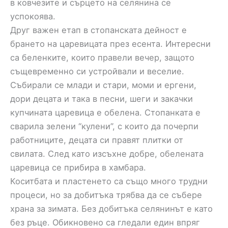
в ковчезите и сърцето на селянина се
успокоява.
Друг важен етап в стопанската дейност е
брането на царевицата през есента. Интересни
са беленките, които правели вечер, защото
същевременно си устройвали и веселие.
Събирали се млади и стари, моми и ергени,
дори децата и така в песни, шеги и закачки
купчината царевица е обелена. Стопанката е
сварила зелени “кулени”, с които да почерпи
работниците, децата си правят плитки от
свилата. След като изсъхне добре, обелената
царевица се прибира в хамбара.
Коситбата и пластенето са също много трудни
процеси, но за добитъка трябва да се събере
храна за зимата. Без добитъка селянинът е като
без ръце. Обикновено са гледали един впряг