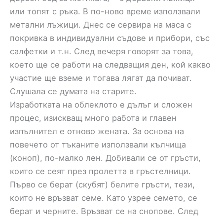
или топят с ръка. В по-ново време използвали
метални лъжици. Днес се сервира на маса с
покривка в индивидуални съдове и прибори, със
салфетки и т.н. След вечеря говорят за това,
което ще се работи на следващия ден, кой какво
участие ще вземе и тогава лягат да почиват.
Слушала се думата на старите.
Изработката на облеклото е дълъг и сложен
процес, изискващ много работа и главен
изпълнител е отново жената. За основа на
повечето от тъканите използвали кълчища
(коноп), по-малко лен. Добивали се от гръсти,
които се сеят през пролетта в гръстелници.
Първо се берат (скубят) белите гръсти, тези,
които не връзват семе. Като узрее семето, се
берат и черните. Връзват се на снопове. След