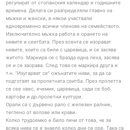
регулират от стопанския календар и годишните
времена. Делата си разпределяли главно на
мъжки и женски, в някои участвали
едновременно всички членове на семейството.
Изключително мъжка работа е орането на
нивите и сеитбата. През есента се изорават
нивите, които са били с царевица, и се засява
житото. Маркира се с бразда една леха, засява
се и се заорава. След това се маркира друга и
т.н. ”Изугарват се” ожънатите ниви, за да се
подготвят за пролетната сеитба. През пролетта
се сее овес, ечемик, царевица, сади се боб,
картофи и др.пролетни култури.
Орали са с дървено рало с железен ралник,
теглено от волове или крави.
Колко трудоемко е било личи от това, че за
всяка нива се е знаело колко дни се оре. Така са