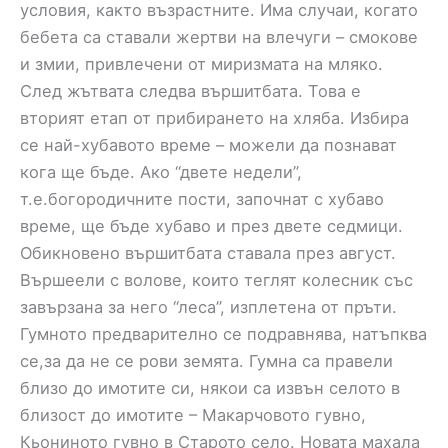
условия, както възрастните. Има случаи, когато
бебета са ставали жертви на влечуги – смокове
и змии, привлечени от миризмата на мляко.
След жътвата следва вършитбата. Това е
вторият етап от прибирането на хляба. Избира
се най-хубавото време – можели да познават
кога ще бъде. Ако “двете недели”,
т.е.богородичните пости, започнат с хубаво
време, ще бъде хубаво и през двете седмици.
Обикновено вършитбата ставала през август.
Вършеели с волове, които теглят колесник със
завързана за него “леса”, изплетена от пръти.
Гумното предварително се подравнява, натъпква
се,за да не се рови земята. Гумна са правели
близо до имотите си, някои са извън селото в
близост до имотите – Макарчовото гувно,
Кьониното гувно в Старото село. Новата махала