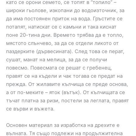
като се орони семето, се топят в “топило” –
широки гьолове, изкопани до водоизточник, за
да има постоянен приток на вода. Гръстите се
потапят, натискат се с камъни и така киснат
поне 20-тина дни. Времето трябва да е топло,
мястото слънчево, за да се отдели ликото от
паздерките (дървесината). След това се перат,
сушат, манат на мелица, за да се получи
повесмо. Повесмата се решат с гребенец,
правят се на къдели и чак тогава се предат на
прежда. От жилавите кълчища се преде основа,
а от по-меките – яток (вътък). От кълчищата се
тъчат платна за ризи, постели за леглата, правят
се върви и въжета.
Основен материал за изработка на дрехите е
вълната. Тя също подлежи на продължителна