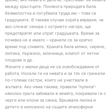
между кръстците. Понякога природата била
безмилостна и погубвала труда им – това са
градушките. В такива случаи хората вярвали, че
ако сложат секира с острието нагоре, ще
предотвратят или спрат градушката. Време за
почивка не е имало – хранели се за кратко
време под сливите. Храната била мляко, сирене,
лютика, пържено, млечница, компот от летни
плодове и др.
Жените с малки деца не са освобождавани от
работа. Носели ги на нивата и за тях се грижели
по-големи сестри, които не участвали в
жътвата. Ако няма такива, правели “лулила”-
няколко пръта забивали в земята, покривали ги с
черги или клони за сянка. Връзвали люлка и
детето е изложено на същите атмосферни