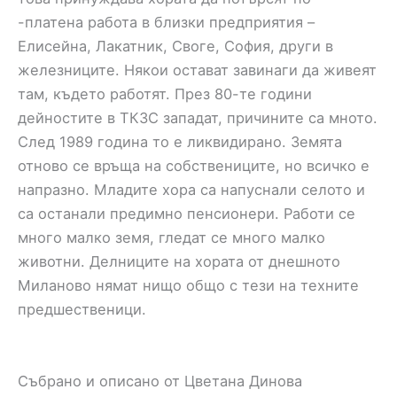
-платена работа в близки предприятия –
Елисейна, Лакатник, Своге, София, други в
железниците. Някои остават завинаги да живеят
там, където работят. През 80-те години
дейностите в ТКЗС западат, причините са мното.
След 1989 година то е ликвидирано. Земята
отново се връща на собствениците, но всичко е
напразно. Младите хора са напуснали селото и
са останали предимно пенсионери. Работи се
много малко земя, гледат се много малко
животни. Делниците на хората от днешното
Миланово нямат нищо общо с тези на техните
предшественици.
Събрано и описано от Цветана Динова