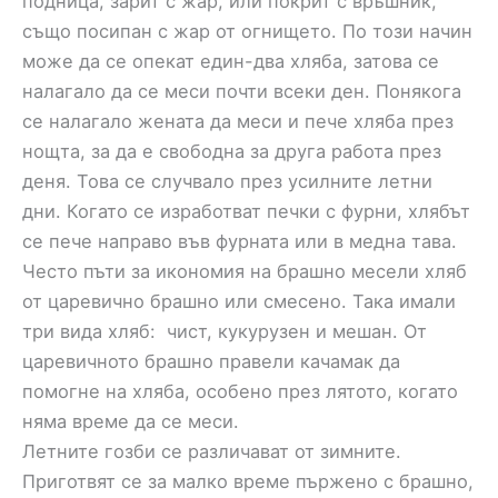
подница, зарит с жар, или покрит с връшник,
също посипан с жар от огнището. По този начин
може да се опекат един-два хляба, затова се
налагало да се меси почти всеки ден. Понякога
се налагало жената да меси и пече хляба през
нощта, за да е свободна за друга работа през
деня. Това се случвало през усилните летни
дни. Когато се изработват печки с фурни, хлябът
се пече направо във фурната или в медна тава.
Често пъти за икономия на брашно месели хляб
от царевично брашно или смесено. Така имали
три вида хляб: чист, кукурузен и мешан. От
царевичното брашно правели качамак да
помогне на хляба, особено през лятото, когато
няма време да се меси.
Летните гозби се различават от зимните.
Приготвят се за малко време пържено с брашно,