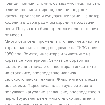
грънци, паници, стомни, сечива –мотики, лопати,
секири, ралници, пирони, клинци, подкови,
катран, продавали и купували животни. На пазар
ходели и в Цариград –там карали и продавали
овни. Пътуването било продължително – повече
от месец.
Много сериозни промени в стопанския живот на
хората настъпват след създаване на ТКЗС през
1950 год. Земята, инвентара и животните на
хората се кооперират. Земята се обработва
колективно отначало с инвентара и животните
на стопаните, впоследствие навлиза
селскостопанска техника. Животните се гледат
във ферми. Първоначално за труда си хората
получават натурално заплащане, впоследствие в
пари. Трудовият ден е много ниско заплатен и
това принуждава хората да потърсят по