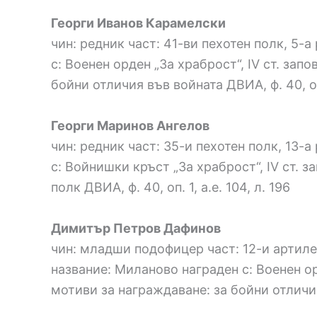
Георги Иванов Карамелски
чин: редник част: 41-ви пехотен полк, 5-
с: Военен орден „За храброст“, IV ст. зап
бойни отличия във войната ДВИА, ф. 40, оп.
Георги Маринов Ангелов
чин: редник част: 35-и пехотен полк, 13-
с: Войнишки кръст „За храброст“, IV ст. з
полк ДВИА, ф. 40, оп. 1, а.е. 104, л. 196
Димитър Петров Дафинов
чин: младши подофицер част: 12-и артиле
название: Миланово награден с: Военен орд
мотиви за награждаване: за бойни отличия в