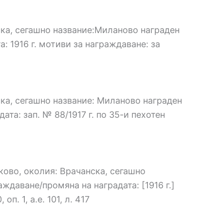
нска, сегашно название:Миланово награден
а: 1916 г. мотиви за награждаване: за
ска, сегашно название: Миланово награден
ата: зап. № 88/1917 г. по 35-и пехотен
ково, околия: Врачанска, сегашно
аждаване/промяна на наградата: [1916 г.]
. 1, а.е. 101, л. 417