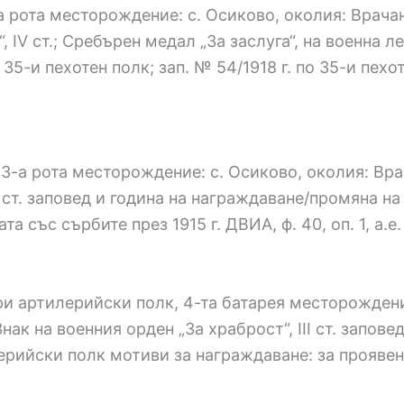
-а рота месторождение: с. Осиково, околия: Врач
 IV ст.; Сребърен медал „За заслуга“, на военна л
35-и пехотен полк; зап. № 54/1918 г. по 35-и пехотен
13-а рота месторождение: с. Осиково, околия: Вр
І ст. заповед и година на награждаване/промяна на 
 със сърбите през 1915 г. ДВИА, ф. 40, оп. 1, а.е. 
-ри артилерийски полк, 4-та батарея месторождени
нак на военния орден „За храброст“, III ст. запов
лерийски полк мотиви за награждаване: за проявена