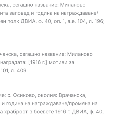
анска, сегашно название: Миланово
ента заповед и година на награждаване/
 полк ДВИА, ф. 40, оп. 1, а.е. 104, л. 196;
ачанска, сегашно название: Миланово
наградата: [1916 г.] мотиви за
101, л. 409
е: с. Осиково, околия: Врачанска,
ед и година на награждаване/промяна на
 храброст в боевете 1916 г. ДВИА, ф. 40,