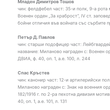
Младен Димитров Тошов
чин: фелдфебел част: 35-и полк, 9-а рота
Военен орден „За храброст“, ІV ст. запове
бойни отличия във войната със сърбите през 
Петър Д. Павлов
чин: старши подофицер част: Лейбгвардей
название: Миланово награден с: Военен орд
ДВИА, ф. 40, оп. 1, а.е. 100, л. 244
Спас Кръстев
чин: канонир част: 12-и артилерийски пол
Миланово награден с: Знак на военния орд
182/1916 г. по 2-ра пехотна дивизия мот
40, оп. 1, а.е. 101, л. 131