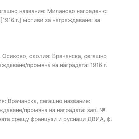
сегашно название: Миланово награден с:
[1916 г.] мотиви за награждаване: за
 Осиково, околия: Врачанска, сегашно
аждаване/промяна на наградата: 1916 г.
ия: Врачанска, сегашно название:
аждаване/промяна на наградата: зап. №
йната срещу французи и руснаци ДВИА, ф.