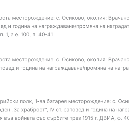
а рота месторождение: с. Осиково, околия: Врача
овед и година на награждаване/промяна на наградат
 1, а.е. 100, л. 40-41
а рота месторождение: с. Осиково, околия: Врачан
аповед и година на награждаване/промяна на наград
рийски полк, 1-ва батарея месторождение: с. Оси
ен „За храброст“, ІV ст. заповед и година на нагр
ъв войната със сърбите през 1915 г. ДВИА, ф. 40, оп