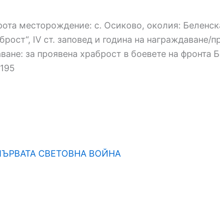
а рота месторождение: с. Осиково, околия: Беленс
брост“, IV ст. заповед и година на награждаване/пр
ане: за проявена храброст в боевете на фронта Бо
. 195
ПЪРВАТА СВЕТОВНА ВОЙНА