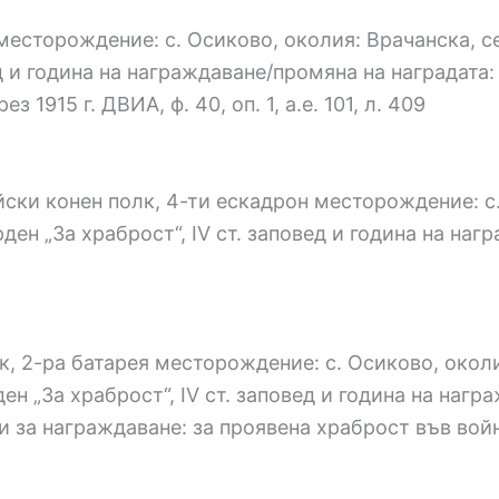
 месторождение: с. Осиково, околия: Врачанска, 
д и година на награждаване/промяна на наградата: 
1915 г. ДВИА, ф. 40, оп. 1, а.е. 101, л. 409
ски конен полк, 4-ти ескадрон месторождение: с.
ен „За храброст“, IV ст. заповед и година на нагр
к, 2-ра батарея месторождение: с. Осиково, окол
ен „За храброст“, IV ст. заповед и година на нагр
иви за награждаване: за проявена храброст във во