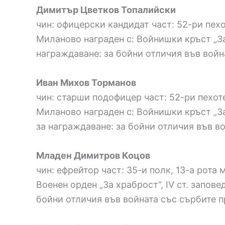
Димитър Цветков Топалийски
чин: офицерски кандидат част: 52-ри пехо
Миланово награден с: Войнишки кръст „За х
награждаване: за бойни отличия във войната
Иван Михов Торманов
чин: старши подофицер част: 52-ри пехоте
Миланово награден с: Войнишки кръст „За 
за награждаване: за бойни отличия във войн
Младен Димитров Коцов
чин: ефрейтор част: 35-и полк, 13-а рота
Военен орден „За храброст“, ІV ст. запове
бойни отличия във войната със сърбите през 