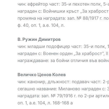
чин: ефрейтор част: 35-и пехотен полк, 5
награден с: Войнишки кръст „За храброст“,
промяна на наградата: зап. № 88/1917 г. по 
ф. 40, оп. 1, а.е. 104, л.
В. Ружин Димитров
чин: младши подофицер част: 35-и полк, 
награден с: Военен орден „За храброст“, І
награждаване: за бойни отличия във войната
Величко Ценов Колев
чин: канонир, длъжност: подавач част: 2
сегашно название: Миланово награден с: З
наградата: зап. № 79/1916 г. по 2-ри арти
оп. 1, а.е. 104, л. 168-168 а