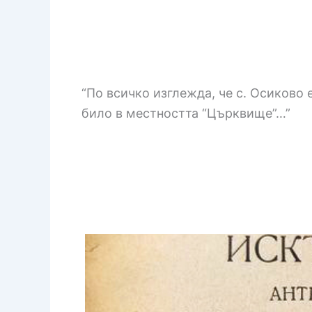
“По всичко изглежда, че с. Осиково
било в местността “Църквище”…”