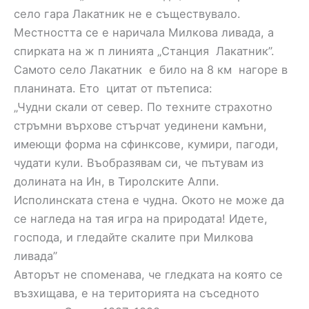
село гара Лакатник не е съществувало.
Местността се е наричала Милкова ливада, а
спирката на ж п линията „Станция Лакатник”.
Самото село Лакатник е било на 8 км нагоре в
планината. Ето цитат от пътеписа:
„Чудни скали от север. По техните страхотно
стръмни върхове стърчат уединени камъни,
имеющи форма на сфинксове, кумири, пагоди,
чудати кули. Въобразявам си, че пътувам из
долината на Ин, в Тиролските Алпи.
Исполинската стена е чудна. Окото не може да
се нагледа на тая игра на природата! Идете,
господа, и гледайте скалите при Милкова
ливада”
Авторът не споменава, че гледката на която се
възхищава, е на територията на съседното