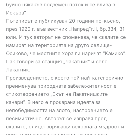
буйно някакъв подземен поток и се влива в
Искъра”
Пътеписът е публикуван 20 години по-късно,
през 1920 г. във вестник „Напред”г.II, бр.334, 31
юли. И тук авторът не споменава, че скалите се
намират на територията на друго селище-
Осиково, че местните хора ги наричат ”Камико”.
Пак говори за станция „Лакатник” и село
Лакатник.
Произведението, с което той най-категорично
преименува природната забележителност е
стихотворението „Екът на Лакатнишките
канари”. В него е прокарана идеята за
непобедимостта на злото, настроението е
песимистично. Авторът се изправя пред
скалите, олицетворяващи вековната мъдрост и
опит, и им задава тревожни за неговата