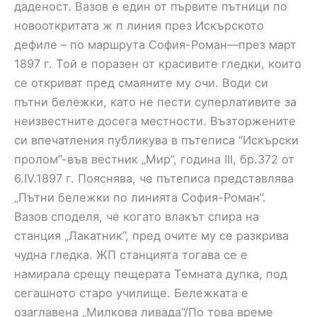
даденост. Вазов е един от първите пътници по
новооткритата ж п линия през Искърското
дефиле – по маршрута София-Роман—през март
1897 г. Той е поразен от красивите гледки, които
се откриват пред смаяните му очи. Води си
пътни бележки, като не пести суперлативите за
неизвестните досега местности. Възторжените
си впечатления публикува в пътеписа ”Искърски
пролом”-във вестник „Мир”, година III, бр.372 от
6.IV.1897 г. Пояснява, че пътеписа представлява
„Пътни бележки по линията София-Роман”.
Вазов споделя, че когато влакът спира на
станция „Лакатник”, пред очите му се разкрива
чудна гледка. ЖП станцията тогава се е
намирала срещу пещерата Темната дупка, под
сегашното старо училище. Бележката е
озаглавена „Милкова ливада”/По това време