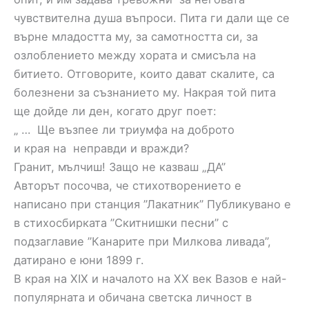
чувствителна душа въпроси. Пита ги дали ще се
върне младостта му, за самотността си, за
озлоблението между хората и смисъла на
битието. Отговорите, които дават скалите, са
болезнени за съзнанието му. Накрая той пита
ще дойде ли ден, когато друг поет:
„ … Ще възпее ли триумфа на доброто
и края на неправди и вражди?
Гранит, мълчиш! Защо не казваш „ДА”
Авторът посочва, че стихотворението е
написано при станция ”Лакатник” Публикувано е
в стихосбирката ”Скитнишки песни” с
подзаглавие ”Канарите при Милкова ливада”,
датирано е юни 1899 г.
В края на XIX и началото на XX век Вазов е най-
популярната и обичана светска личност в