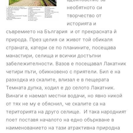
необятното си
творчество от
историята и
съвремието на България и от прекрасната й
природа. През целия си живот той обикаля
страната, катери се по планините, посещава
манастири, селища и всички достъпни
забележителности. Вазов е посещавал Лакатник
четири пъти, обикновено с приятели. Бил е на
разходка из скалите, влизал е в пещерата
Темната дупка, ходил е до селото Лакатник.
Винаги е наемал местни водачи, но явно никой
от тях не му е обяснил, че скалите са на
територията на друго селище. И така народният
поет поставя началото на едно объркване в
наименованието на тази атрактивна природна