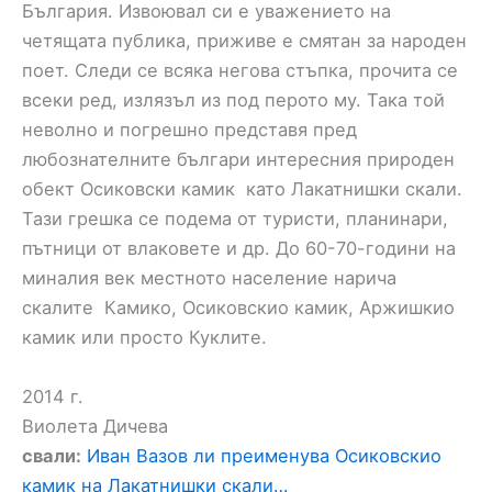
България. Извоювал си е уважението на
четящата публика, приживе е смятан за народен
поет. Следи се всяка негова стъпка, прочита се
всеки ред, излязъл из под перото му. Така той
неволно и погрешно представя пред
любознателните българи интересния природен
обект Осиковски камик като Лакатнишки скали.
Тази грешка се подема от туристи, планинари,
пътници от влаковете и др. До 60-70-години на
миналия век местното население нарича
скалите Камико, Осиковскио камик, Аржишкио
камик или просто Куклите.
2014 г.
Виолета Дичева
свали:
Иван Вазов ли преименува Осиковскио
камик на Лакатнишки скали…