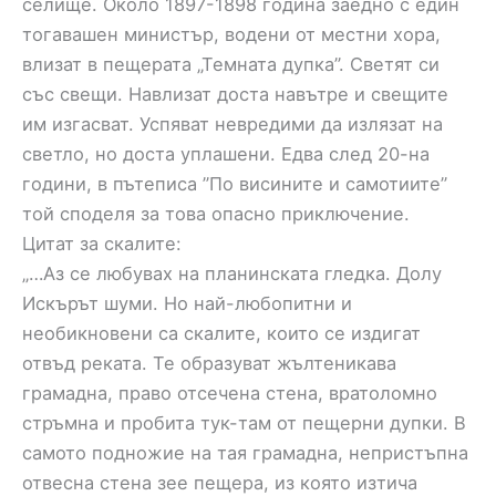
селище. Около 1897-1898 година заедно с един
тогавашен министър, водени от местни хора,
влизат в пещерата „Темната дупка”. Светят си
със свещи. Навлизат доста навътре и свещите
им изгасват. Успяват невредими да излязат на
светло, но доста уплашени. Едва след 20-на
години, в пътеписа ”По висините и самотиите”
той споделя за това опасно приключение.
Цитат за скалите:
„…Аз се любувах на планинската гледка. Долу
Искърът шуми. Но най-любопитни и
необикновени са скалите, които се издигат
отвъд реката. Те образуват жълтеникава
грамадна, право отсечена стена, вратоломно
стръмна и пробита тук-там от пещерни дупки. В
самото подножие на тая грамадна, непристъпна
отвесна стена зее пещера, из която изтича