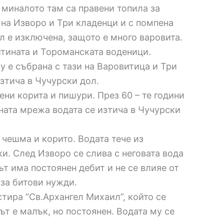
В миналото там са правени топила за
и на Изворо и Три кладенци и с помпена
л е изключена, защото е много варовита.
итината и Тороманската воденици.
у е събрана с тази на Варовитица и Три
зтича в Чучурски дол.
ни корита и пишури. През 60 – те години
ната мрежа водата се изтича в Чучурски
 чешма и корито. Водата тече из
и. След Изворо се слива с неговата вода
ът има постоянен дебит и не се влияе от
 за битови нужди.
стира “Св.Архангел Михаил”, който се
т е малък, но постоянен. Водата му се