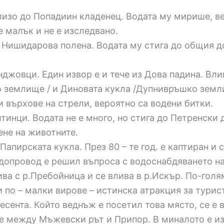
лизо до Попадиин кладенец. Водата му мирише, в
е малък и не е изследвано.
о Нишидарова полена. Водата му стига до общия до
нджовци. Един извор е и тече из Дова падина. Вл
 землище / и Диновата кукла /Дупнивръшко земли
и върхове на стрели, вероятно са водени битки.
тинци. Водата не е много, но стига до Петренски 
ене на животните.
Папирската кукла. През 80 – те год. е каптиран и 
допровод е решил въпроса с водоснабдяването на 
ива с р.Пребойница и се влива в р.Искър. По-голя
и по – малки вирове – истинска атракция за турис
 есента. Който веднъж е посетил това място, се е
 между Мъжевски рът и Припор. В миналото е изп