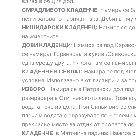
влива в общия дол.
СМРАДЛИВОТО КЛАДЕНЧЕ
: Намира се б
нея и затова го наричат така. Дебитът му 
НИШИДАРСКИ КЛАДЕНЕЦ
: Намира се д
на животните.
ДОВИ КЛАДЕНЦИ
: Намира се под Карако
се намират Горанчовата кукла /Осиковско
една срещу друга. Някога там са намиран
КЛАДЕНЧЕ В СЕВЛАТ
: Намира се под Кюл
условия. Използвано е от пастири и за по
ИЗВОРО
: Намира се в Петренски дол под 
резервоара в Стипченското лице. Този во
водата тече из дола. При Синьи вир се сл
плоча и водата е образувала по – големи 
прекрасно място за отдих от пролетта до
КЛАДЕНЧЕ
в Матонина падина: Намира се