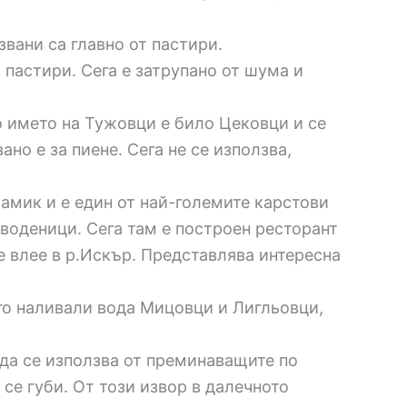
звани са главно от пастири.
 пастири. Сега е затрупано от шума и
 името на Тужовци е било Цековци и се
но е за пиене. Сега не се използва,
амик и е един от най-големите карстови
 воденици. Сега там е построен ресторант
се влее в р.Искър. Представлява интересна
его наливали вода Мицовци и Лигльовци,
 да се използва от преминаващите по
се губи. От този извор в далечното