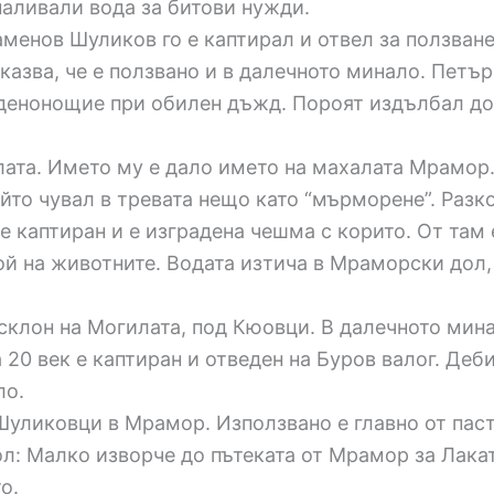
аливали вода за битови нужди.
менов Шуликов го е каптирал и отвел за ползван
казва, че е ползвано и в далечното минало. Петъ
о денонощие при обилен дъжд. Пороят издълбал до
лата. Името му е дало името на махалата Мрамор.
йто чувал в тревата нещо като “мърморене”. Разк
 е каптиран и е изградена чешма с корито. От та
ой на животните. Водата изтича в Мраморски дол, 
склон на Могилата, под Кюовци. В далечното мина
а 20 век е каптиран и отведен на Буров валог. Деб
ло.
Шуликовци в Мрамор. Използвано е главно от пас
л: Малко изворче до пътеката от Мрамор за Лакат
о.