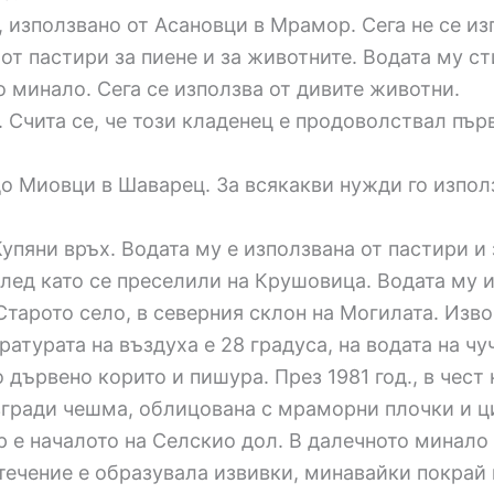
 използвано от Асановци в Мрамор. Сега не се из
от пастири за пиене и за животните. Водата му ст
о минало. Сега се използва от дивите животни.
. Счита се, че този кладенец е продоволствал пър
до Миовци в Шаварец. За всякакви нужди го изпо
упяни връх. Водата му е използвана от пастири и
лед като се преселили на Крушовица. Водата му и
 Старото село, в северния склон на Могилата. Изво
атурата на въздуха е 28 градуса, на водата на чуч
 дървено корито и пишура. През 1981 год., в чест
гради чешма, облицована с мраморни плочки и цим
ор е началото на Селскио дол. В далечното минало
 течение е образувала извивки, минавайки покрай 