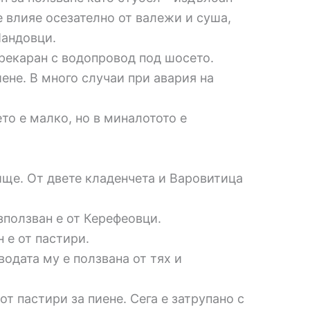
е влияе осезателно от валежи и суша,
Пандовци.
прекаран с водопровод под шосето.
ене. В много случаи при авария на
ето е малко, но в миналотото е
ище. От двете кладенчета и Варовитица
зползван е от Керефеовци.
 е от пастири.
одата му е ползвана от тях и
т пастири за пиене. Сега е затрупано с