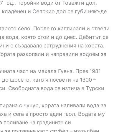
 год., поройни води от Говежги дол,
и кладенец и Селскио дол се губи някъде
тарото село. После го каптирали и отвели
а вода, която стои и до днес. Дебитът се
ини е създавало затруднения на хората.
Хората разкопали и направили водоем за
чната част на махала Гувна. През 1981
до шосето, като я посвети на 1300 –
си. Свободната вода се изтича в Турски
тирана с чучур, хората наливали вода за
ха и сега е просто един гьол. Водата му
а поливане на градините си.
н за ползване като стубел – издълбан