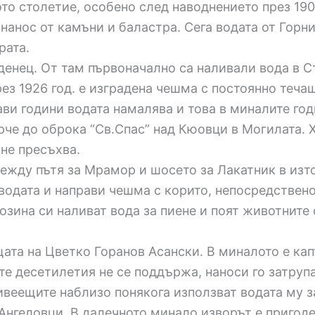
то столетие, особено след наводнението през 1907
нанос от камъни и баластра. Сега водата от Горн
рата.
денец. От там първоначално са наливали вода в С
з 1926 год. е изградена чешма с постоянно течащ
ви години водата намалява и това в миналите год
рче до оброка “Св.Спас” над Кюовци в Могилата. 
 не пресъхва.
ежду пътя за Мрамор и шосето за Лакатник в изто
водата и направи чешма с корито, непосредствено 
зина си наливат вода за пиене и поят животните 
щата на Цветко Горанов Асански. В миналото е кап
е десетилетия не се поддържа, наноси го затрупа
ивеещите наблизо понякога използват водата му з
 Ангеловци. В далечното минало изворът е пригоде