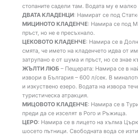
стопаните садели там. Водата му е малко
ДВАТА КЛАДЕНЦИ
: Намират се под Статк
МИЦИНОТО КЛАДЕНЧЕ
: Намира се под М
пръст, но не е пресъхнало.
ЦЕКОВОТО КЛАДЕНЧЕ
: Намира се в Дол
смята, че името на кладенчето идва от им
затрупано е от шума и пръст, но се знае 
ЖЪЛТИ ЛЮБ
– Пещерата: Намира се в на
извори в България – 600 л/сек. В минало
и изкуствено езеро. Водата на извора теч
туристическа атракция.
МИЦОВОТО КЛАДЕНЧЕ
: Намира се в Тур
преди да се изселят в Рого и Ръжища.
ЦЕРО
: Намира се в лицето на хълма Цър
шосето пътници. Свободната вода се изти