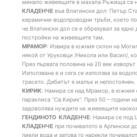
минало живеещите в махала Ръжища са н
КЛАДЕНЧЕ
във Влатински дол: Петър Ста
керамични водопроводни тръби, което по
че Влатински дол се е образувал за едн
постройки на живеещите там.
МРАМОР
: Извира в южния склон на Моги
някой от Уруковци /Никола или Васил/, ко
През първата половина на 20 век изворът
Използвана е и сега се използва за водоп
трасето. Дебитът е малък и непостоянен.
КИРИК
: Намира се над Мрамор, в южния 
параклиса “Св.Кирик”. През 50 – години н
задоволява нуждите на живеещите наоко
ГЕНДИНОТО КЛАДЕНЧЕ
: Намира се под 
КЛАДЕНЧЕ
при почивалото в Арпински до
пиели вода и затова го нарекли почивалот