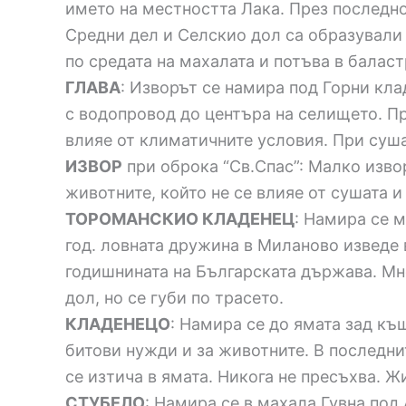
името на местността Лака. През последно
Средни дел и Селскио дол са образували 
по средата на махалата и потъва в баласт
ГЛАВА
: Изворът се намира под Горни кла
с водопровод до центъра на селището. Пре
влияе от климатичните условия. При суша
ИЗВОР
при оброка “Св.Спас”: Малко изво
животните, който не се влияе от сушата и
ТОРОМАНСКИО КЛАДЕНЕЦ
: Намира се м
год. ловната дружина в Миланово изведе 
годишнината на Българската държава. Мно
дол, но се губи по трасето.
КЛАДЕНЕЦО
: Намира се до ямата зад къ
битови нужди и за животните. В последнит
се изтича в ямата. Никога не пресъхва. Ж
СТУБЕЛО
: Намира се в махала Гувна под