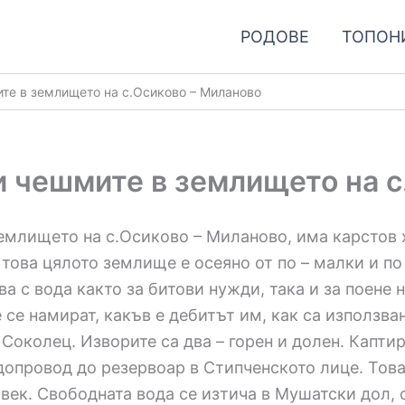
РОДОВЕ
ТОПОН
ите в землището на с.Осиково – Миланово
и чешмите в землището на с
землището на с.Осиково – Миланово, има карстов 
това цялото землище е осеяно от по – малки и по 
ва с вода както за битови нужди, така и за поене
се намират, какъв е дебитът им, как са използван
 Соколец. Изворите са два – горен и долен. Каптир
одопровод до резервоар в Стипченското лице. Тов
0 век. Свободната вода се изтича в Мушатски дол, 