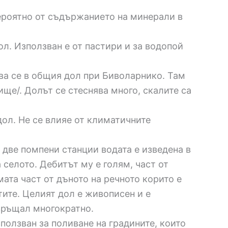
ероятно от съдържанието на минерали в
л. Използван е от пастири и за водопой
ива се в общия дол при Биволарнико. Там
ще/. Долът се стеснява много, скалите са
дол. Не се влияе от климатичните
с две помпени станции водата е изведена в
селото. Дебитът му е голям, част от
мата част от дъното на речното корито е
тите. Целият дол е живописен и е
 връщал многократно.
олзван за поливане на градините, които