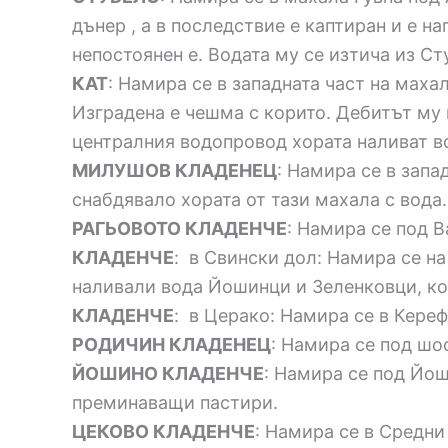
дънер , а в последствие е каптиран и е 
непостоянен е. Водата му се изтича из Ст
КАТ
: Намира се в западната част на маха
Изградена е чешма с корито. Дебитът му н
централния водопровод хората наливат во
МИЛУШОВ КЛАДЕНЕЦ
: Намира се в запа
снабдявало хората от тази махала с вода.
РАГЬОВОТО КЛАДЕНЧЕ
: Намира се под 
КЛАДЕНЧЕ
: в Свински дол: Намира се н
наливали вода Йошинци и Зеленковци, ко
КЛАДЕНЧЕ
: в Церако: Намира се в Кере
РОДИЧИН КЛАДЕНЕЦ
: Намира се под шо
ЙОШИНО КЛАДЕНЧЕ
: Намира се под Йош
преминаващи пастири.
ЦЕКОВО КЛАДЕНЧЕ
: Намира се в Средни