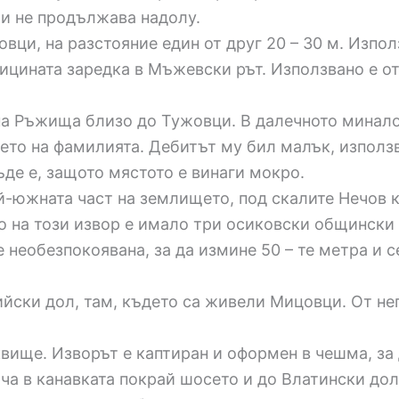
 и не продължава надолу.
овци, на разстояние един от друг 20 – 30 м. Изпол
ицината заредка в Мъжевски рът. Използвано е от
на Ръжища близо до Тужовци. В далечното минало
ето на фамилията. Дебитът му бил малък, използва
къде е, защото мястото е винаги мокро.
й-южната част на землището, под скалите Нечов к
то на този извор е имало три осиковски общински
е необезпокоявана, за да измине 50 – те метра и 
ийски дол, там, където са живели Мицовци. От н
квище. Изворът е каптиран и оформен в чешма, за
ча в канавката покрай шосето и до Влатински дол 