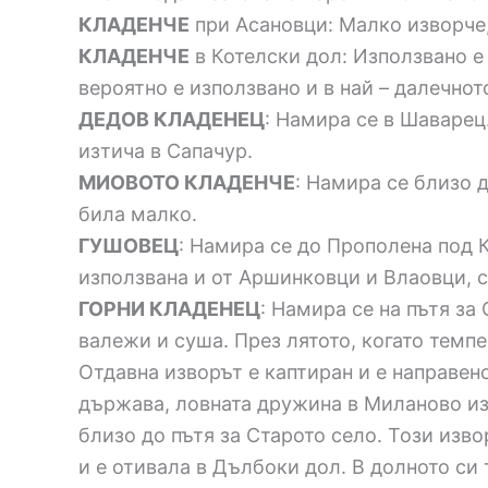
КЛАДЕНЧЕ
при Асановци: Малко изворче,
КЛАДЕНЧЕ
в Котелски дол: Използвано е 
вероятно е използвано и в най – далечнот
ДЕДОВ КЛАДЕНЕЦ
: Намира се в Шаварец
изтича в Сапачур.
МИОВОТО КЛАДЕНЧЕ
: Намира се близо 
била малко.
ГУШОВЕЦ
: Намира се до Прополена под К
използвана и от Аршинковци и Влаовци, с
ГОРНИ КЛАДЕНЕЦ
: Намира се на пътя за
валежи и суша. През лятото, когато темпер
Отдавна изворът е каптиран и е направено
държава, ловната дружина в Миланово из
близо до пътя за Старото село. Този изв
и е отивала в Дълбоки дол. В долното си