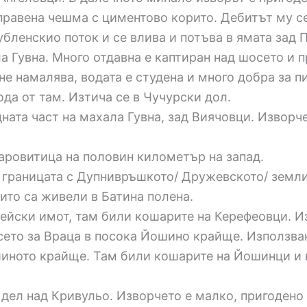
направена чешма с циментово корито. Дебитът му с
убленскио поток и се влива и потъва в ямата зад 
ла Гувна. Много отдавна е каптиран над шосето и 
е намалява, водата е студена и много добра за пи
да от там. Изтича се в Чучурски дол.
дната част на махала Гувна, зад Виячовци. Изворч
Варовитица на половин километър на запад.
а границата с Дупнивръшкото/ Дружевското/ земл
ито са живели в Батина полена.
фейски имот, там били кошарите на Керефеовци. И
сето за Враца в посока Йошино крайще. Използван
иното крайще. Там били кошарите на Йошинци и в
 дел над Кривульо. Изворчето е малко, пригодено о