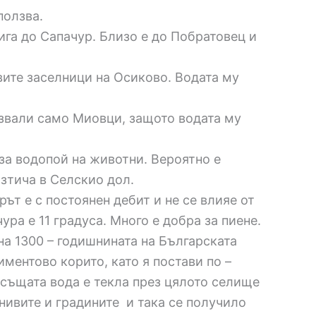
ползва.
ига до Сапачур. Близо е до Побратовец и
вите заселници на Осиково. Водата му
лзвали само Миовци, защото водата му
 за водопой на животни. Вероятно е
зтича в Селскио дол.
рът е с постоянен дебит и не се влияе от
ура е 11 градуса. Много е добра за пиене.
 на 1300 – годишнината на Българската
ентово корито, като я постави по –
 същата вода е текла през цялото селище
нивите и градините и така се получило