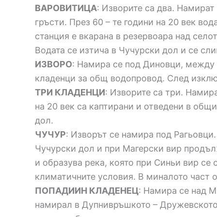
ВАРОВИТИЦА
: Изворите са два. Намират
гръсти. През 60 – те години на 20 век во
станция е вкарана в резервоара над село
Водата се изтича в Чучурски дол и се сл
ИЗВОРО
: Намира се под Диновци, между 
кладенци за общ водопровод. След изклю
ТРИ КЛАДЕНЦИ
: Изворите са три. Намир
на 20 век са каптирани и отведени в общ
дол.
ЧУЧУР
: Изворът се намира под Рагьовци.
Чучурски дол и при Магерски вир продълж
и образува река, която при Синьи вир се 
климатичните условия. В миналото част о
ПОПАДИИН КЛАДЕНЕЦ
: Намира се над М
намирал в Дупнивръшкото – Дружевското з