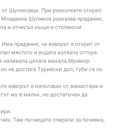
е от Шуликовци. При разкопките открил
р Младенов Шуликов разказва предание,
ла и отнесъл къщи и стопански
 Има предание, че изворът е открит от
опал мястото и водата излязла отгоре.
м е наливала цялата махала Мрамор.
но не достига Турийски дол, губи се по
ло изворът е използван от манастира и
итът му е малък, но достатъчен да
тири.
ник. Там пътниците спирали за почивка,