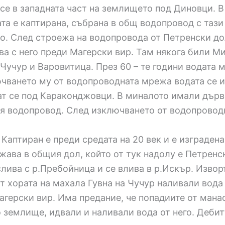
 се в западната част на землището под Диновци. 
дата е каптирана, събрана в общ водопровод с таз
то. След строежа на водопровода от Петренски до
ива с него преди Магерски вир. Там някога били М
Чучур и Варовитица. През 60 – те години водата м
чването му от водопроводната мрежа водата се и
ат се под Караконджовци. В миналото имали дърве
ия водопровод. След изключването от водопровод
 Каптиран е преди средата на 20 век и е изградена
ава в общия дол, който от тук надолу е Петренск
слива с р.Пребойница и се влива в р.Искър. Извор
т хората на махала Гувна на Чучур наливали вода
агерски вир. Има предание, че попадиите от мана
емлище, идвали и наливали вода от него. Дебитъ